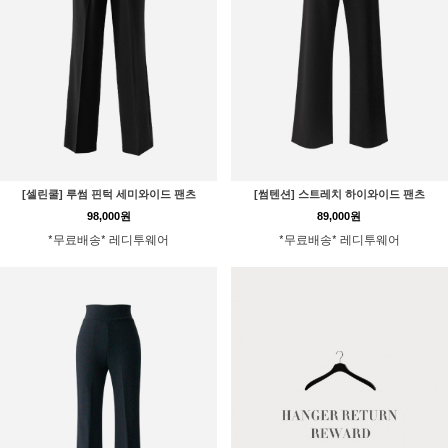
[셀린쿨] 루썸 핀턱 세미와이드 팬츠
[썸텐션] 스트레치 하이와이드 팬츠
98,000원
89,000원
*무료배송* 레디투웨어
*무료배송* 레디투웨어