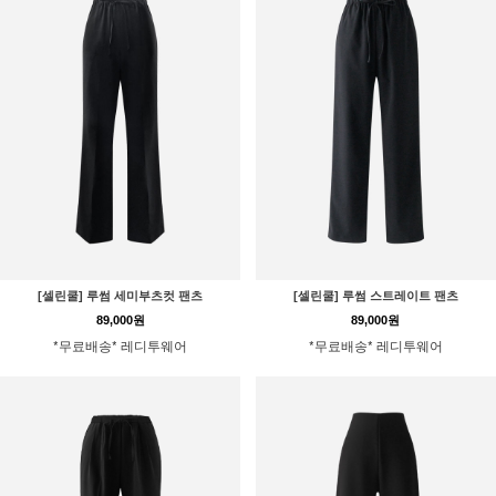
[셀린쿨] 루썸 세미부츠컷 팬츠
[셀린쿨] 루썸 스트레이트 팬츠
89,000원
89,000원
*무료배송* 레디투웨어
*무료배송* 레디투웨어